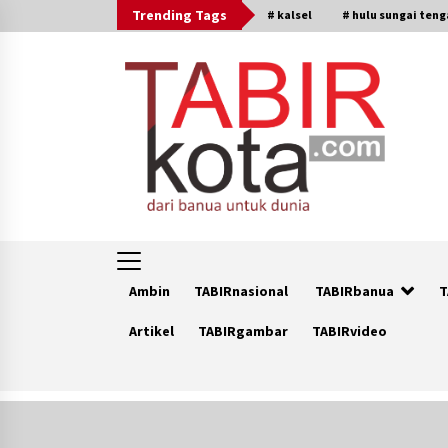
Skip
Trending Tags
# kalsel
# hulu sungai ten
to
content
Ambin
TABIRnasional
TABIRbanua
T
Artikel
TABIRgambar
TABIRvideo
Trending Now