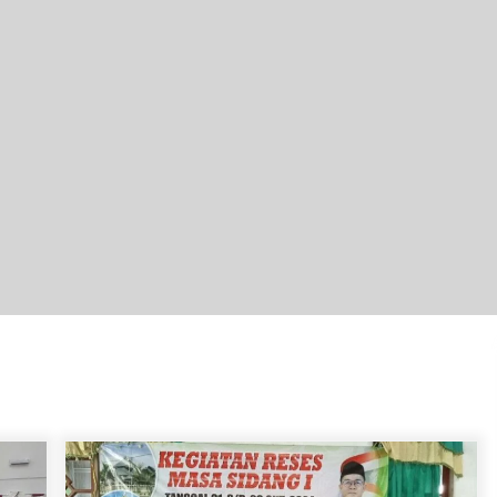
Ketika Pasien Dianggap Beban:
i
Runtuhnya Empati dan Etika Dokter
di Ruang Digital
Agustus 7, 2026
Kembangkan Menu Pangan Lokal,
TP PKK Balangan Boyong Trofi
Juara Pertama Lomba B2SA Kalsel
Agustus 6, 2026
Hari Kedua Kaji Tiru di DIY, Bupati
Barito Utara Pimpin Kunker ke
Pemkab Gunung Kidul
Agustus 5, 2026
Kejari HST Musnahkan Barang Bukti
27 Perkara Inkracht van Gewisjde
Agustus 4, 2026