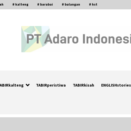
gah
# kalteng
# barabai
# balangan
# hst
ABIRkalteng
TABIRperistiwa
TABIRkisah
ENGLISHstories