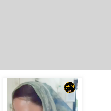
Berenang bersama Empat
Temannya, Gadis di HST Tewas
Tenggelam di Sungai Kajung
Agustus 6, 2026
Tingkatkan SDM Lokal, BIS Group
Luncurkan Program Pelatihan
Operator Alat Berat GTO
Agustus 6, 2026
Eksekusi Putusan PN, Kejari
Kotabaru Setor PNBP 400 Juta dari
Kasus Tambang Ilegal
Agustus 5, 2026
Pelajar di HST Musnahkan Barang
Bukti Kejaksaan, Ada Apa?
Agustus 4, 2026