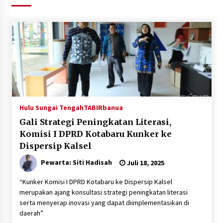
Agustus 5, 2026
Eksekusi Putusan PN, Kejari Kotabaru Setor
PNBP 400 Juta dari Kasus Tambang Ilegal
Agustus 5, 2026
Hadiri Forum Komunikasi dan Kemitraan BPJS,
Sekda Tapin Komitmen Tingkatkan Layanan
Kesehatan
Agustus 4, 2026
Hulu Sungai Tengah
TABIRbanua
Gali Strategi Peningkatan Literasi,
Kejari HST Musnahkan Barang Bukti 27 Perkara
Komisi I DPRD Kotabaru Kunker ke
Inkracht van Gewisjde
Dispersip Kalsel
Agustus 4, 2026
Pewarta: Siti Hadisah
Juli 18, 2025
Pelajar di HST Musnahkan Barang Bukti
Kejaksaan, Ada Apa?
“Kunker Komisi I DPRD Kotabaru ke Dispersip Kalsel
Agustus 4, 2026
merupakan ajang konsultasi strategi peningkatan literasi
serta menyerap inovasi yang dapat diimplementasikan di
daerah”
Dana Transfer Pusat Berkurang, Pemkab