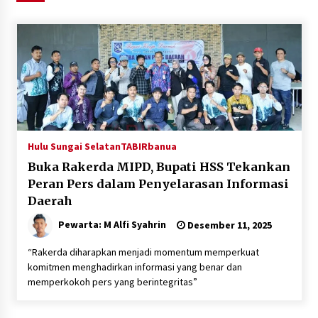
Agustus 6, 2026
HUT ke-51, Indocement Perkuat Inovasi dan
Keberlanjutan Masa Depan Lebih Hijau
Agustus 6, 2026
Hari Kedua Kaji Tiru di DIY, Bupati Barito Utara
Pimpin Kunker ke Pemkab Gunung Kidul
Agustus 5, 2026
Hulu Sungai Selatan
TABIRbanua
Buka Rakerda MIPD, Bupati HSS Tekankan
Eksekusi Putusan PN, Kejari Kotabaru Setor
Peran Pers dalam Penyelarasan Informasi
PNBP 400 Juta dari Kasus Tambang Ilegal
Daerah
Agustus 5, 2026
Pewarta: M Alfi Syahrin
Desember 11, 2025
Hadiri Forum Komunikasi dan Kemitraan BPJS,
“Rakerda diharapkan menjadi momentum memperkuat
Sekda Tapin Komitmen Tingkatkan Layanan
komitmen menghadirkan informasi yang benar dan
Kesehatan
memperkokoh pers yang berintegritas”
Agustus 4, 2026
Kejari HST Musnahkan Barang Bukti 27 Perkara