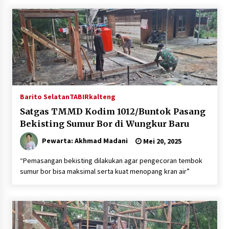
Inkracht van Gewisjde
Agustus 4, 2026
Pelajar di HST Musnahkan Barang Bukti
Kejaksaan, Ada Apa?
Agustus 4, 2026
Barito Selatan
TABIRkalteng
Satgas TMMD Kodim 1012/Buntok Pasang
Bekisting Sumur Bor di Wungkur Baru
Pewarta: Akhmad Madani
Mei 20, 2025
“Pemasangan bekisting dilakukan agar pengecoran tembok
sumur bor bisa maksimal serta kuat menopang kran air”