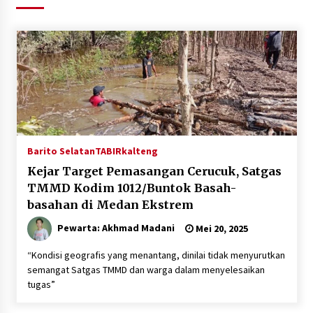
Agustus 6, 2026
HUT ke-51, Indocement Perkuat Inovasi dan
Keberlanjutan Masa Depan Lebih Hijau
Agustus 6, 2026
Hari Kedua Kaji Tiru di DIY, Bupati Barito Utara
Pimpin Kunker ke Pemkab Gunung Kidul
Agustus 5, 2026
Barito Selatan
TABIRkalteng
Kejar Target Pemasangan Cerucuk, Satgas
Eksekusi Putusan PN, Kejari Kotabaru Setor
TMMD Kodim 1012/Buntok Basah-
PNBP 400 Juta dari Kasus Tambang Ilegal
basahan di Medan Ekstrem
Agustus 5, 2026
Pewarta: Akhmad Madani
Mei 20, 2025
Hadiri Forum Komunikasi dan Kemitraan BPJS,
Sekda Tapin Komitmen Tingkatkan Layanan
“Kondisi geografis yang menantang, dinilai tidak menyurutkan
Kesehatan
semangat Satgas TMMD dan warga dalam menyelesaikan
Agustus 4, 2026
tugas”
Kejari HST Musnahkan Barang Bukti 27 Perkara