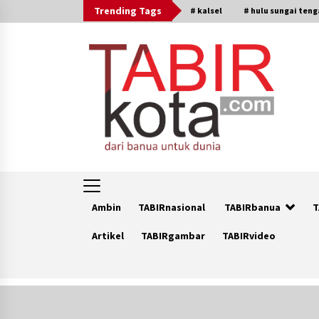
Skip
Trending Tags
# kalsel
# hulu sungai ten
to
content
Ambin
TABIRnasional
TABIRbanua
T
Artikel
TABIRgambar
TABIRvideo
Trending Now