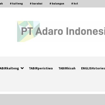
gah
# kalteng
# barabai
# balangan
# hst
ABIRkalteng
TABIRperistiwa
TABIRkisah
ENGLISHstories