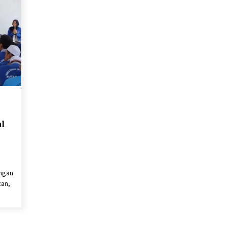
al
engan
zan,