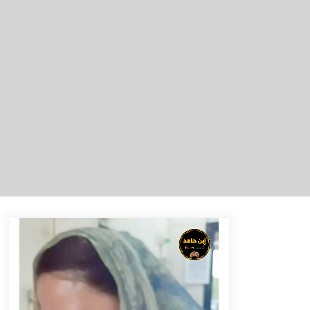
Eksekusi Putusan PN, Kejari
Kotabaru Setor PNBP 400 Juta dari
Kasus Tambang Ilegal
Agustus 5, 2026
Pelajar di HST Musnahkan Barang
Bukti Kejaksaan, Ada Apa?
Agustus 4, 2026
Antisipasi Karhutla, PT Pada Idi
Gelar Penyuluhan dan Pasang
Imbauan di Enam Desa Binaan
Agustus 4, 2026
Sambut HUT ke-81 RI, Bupati Barito
Utara Terbitkan Edaran
Pemasangan Atribut Merah Putih
Agustus 3, 2026