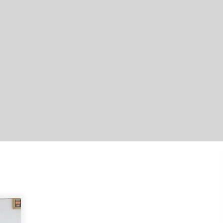
Hari Kedua Kaji Tiru di DIY, Bupati
Barito Utara Pimpin Kunker ke
Pemkab Gunung Kidul
Agustus 5, 2026
Kejari HST Musnahkan Barang Bukti
27 Perkara Inkracht van Gewisjde
Agustus 4, 2026
Perkuat Tata Kelola Pemerintahan
dan Pelayanan Publik, Bupati Barito
Utara Pimpin Kaji Tiru ke DIY
Agustus 4, 2026
Kobarkan Semangat Kebangsaan,
Bupati Kapuas Ajak Warga Kibarkan
Merah Putih Sepanjang Agustus
Agustus 3, 2026