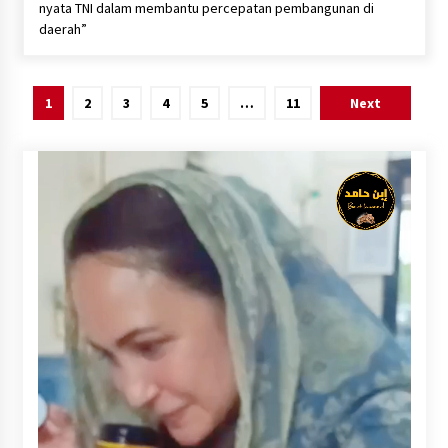
nyata TNI dalam membantu percepatan pembangunan di
daerah”
Paginasi
1
2
3
4
5
…
11
Next
pos