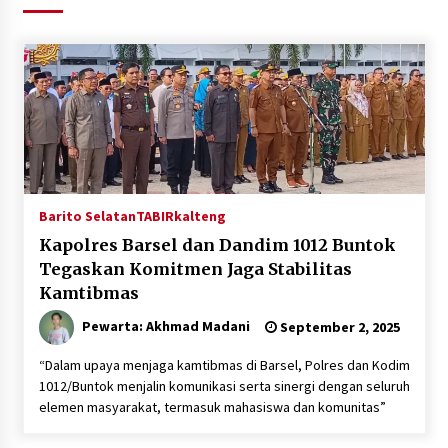
Agustus 6, 2026
HUT ke-51, Indocement Perkuat Inovasi dan
Keberlanjutan Masa Depan Lebih Hijau
Agustus 6, 2026
Hari Kedua Kaji Tiru di DIY, Bupati Barito Utara
Pimpin Kunker ke Pemkab Gunung Kidul
Agustus 5, 2026
Barito Selatan
TABIRkalteng
Kapolres Barsel dan Dandim 1012 Buntok
Eksekusi Putusan PN, Kejari Kotabaru Setor
Tegaskan Komitmen Jaga Stabilitas
PNBP 400 Juta dari Kasus Tambang Ilegal
Kamtibmas
Agustus 5, 2026
Pewarta: Akhmad Madani
September 2, 2025
Hadiri Forum Komunikasi dan Kemitraan BPJS,
Sekda Tapin Komitmen Tingkatkan Layanan
“Dalam upaya menjaga kamtibmas di Barsel, Polres dan Kodim
Kesehatan
1012/Buntok menjalin komunikasi serta sinergi dengan seluruh
Agustus 4, 2026
elemen masyarakat, termasuk mahasiswa dan komunitas”
Kejari HST Musnahkan Barang Bukti 27 Perkara