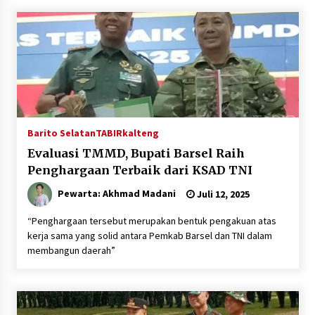
Inkracht van Gewisjde
Agustus 4, 2026
Pelajar di HST Musnahkan Barang Bukti
Kejaksaan, Ada Apa?
Agustus 4, 2026
Barito Selatan
TABIRkalteng
Evaluasi TMMD, Bupati Barsel Raih
Penghargaan Terbaik dari KSAD TNI
Pewarta: Akhmad Madani
Juli 12, 2025
“Penghargaan tersebut merupakan bentuk pengakuan atas
kerja sama yang solid antara Pemkab Barsel dan TNI dalam
membangun daerah”