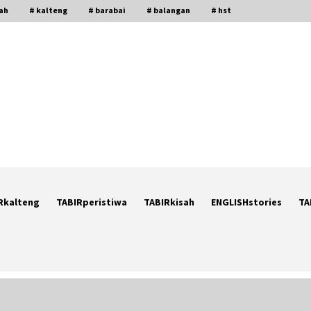
gah
# kalteng
# barabai
# balangan
# hst
Rkalteng
TABIRperistiwa
TABIRkisah
ENGLISHstories
TA