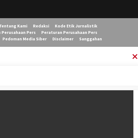
Tentang Kami
Redaksi
Kode Etik Jurnalistik
u Perusahaan Pers
Peraturan Perusahaan Pers
Pedoman Media Siber
Disclaimer
Sanggahan