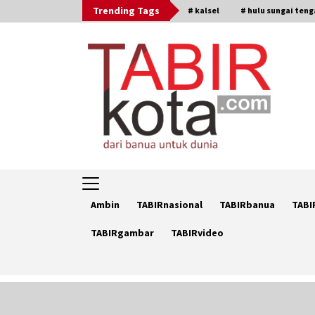
Skip
Trending Tags
# kalsel
# hulu sungai ten
to
content
Ambin
TABIRnasional
TABIRbanua
TABI
TABIRgambar
TABIRvideo
Trending Now