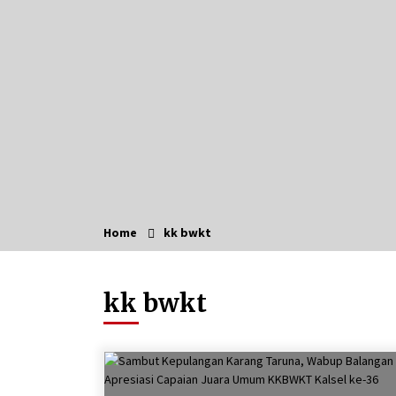
HUT ke-51, Indocement Perkuat
Inovasi dan Keberlanjutan Masa
Depan Lebih Hijau
Agustus 6, 2026
Hadiri Forum Komunikasi dan
Kemitraan BPJS, Sekda Tapin
Komitmen Tingkatkan Layanan
Kesehatan
Agustus 4, 2026
Dana Transfer Pusat Berkurang,
Pemkab Balangan Pastikan Enam
Prioritas Pembangunan Tetap
Home
kk bwkt
Berjalan
Agustus 4, 2026
Usai KPPD Lemhanas, Bupati HST
kk bwkt
Berikan Pelayanan Terbaik untuk
Warga
Agustus 3, 2026