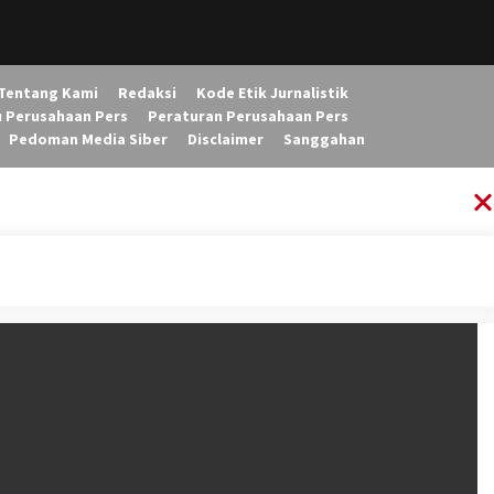
Tentang Kami
Redaksi
Kode Etik Jurnalistik
u Perusahaan Pers
Peraturan Perusahaan Pers
Pedoman Media Siber
Disclaimer
Sanggahan