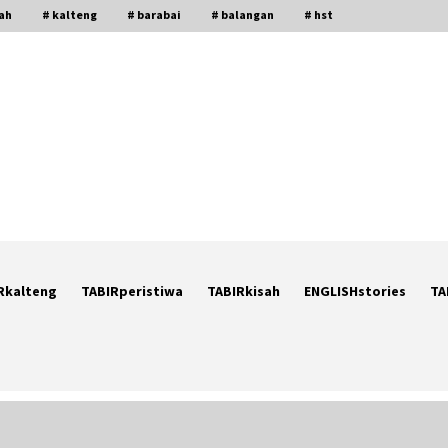
gah
# kalteng
# barabai
# balangan
# hst
Rkalteng
TABIRperistiwa
TABIRkisah
ENGLISHstories
TA