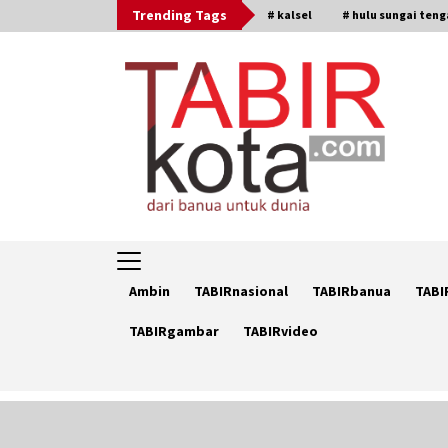
Skip
Trending Tags
# kalsel
# hulu sungai ten
to
content
Ambin
TABIRnasional
TABIRbanua
TABI
TABIRgambar
TABIRvideo
Trending Now