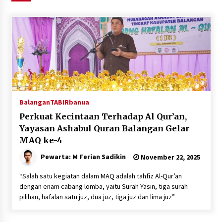
Agustus 6, 2026
HUT ke-51, Indocement Perkuat Inovasi dan
Keberlanjutan Masa Depan Lebih Hijau
Agustus 6, 2026
Hari Kedua Kaji Tiru di DIY, Bupati Barito Utara
Pimpin Kunker ke Pemkab Gunung Kidul
Agustus 5, 2026
Balangan
TABIRbanua
Perkuat Kecintaan Terhadap Al Qur’an,
Eksekusi Putusan PN, Kejari Kotabaru Setor
Yayasan Ashabul Quran Balangan Gelar
PNBP 400 Juta dari Kasus Tambang Ilegal
MAQ ke-4
Agustus 5, 2026
Pewarta: M Ferian Sadikin
November 22, 2025
Hadiri Forum Komunikasi dan Kemitraan BPJS,
“Salah satu kegiatan dalam MAQ adalah tahfiz Al-Qur’an
Sekda Tapin Komitmen Tingkatkan Layanan
dengan enam cabang lomba, yaitu Surah Yasin, tiga surah
Kesehatan
pilihan, hafalan satu juz, dua juz, tiga juz dan lima juz”
Agustus 4, 2026
Kejari HST Musnahkan Barang Bukti 27 Perkara