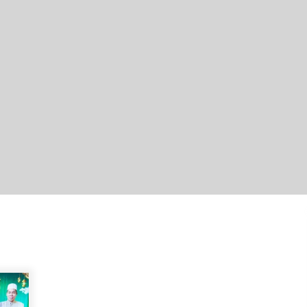
Hari Kedua Kaji Tiru di DIY, Bupati
Barito Utara Pimpin Kunker ke
Pemkab Gunung Kidul
Agustus 5, 2026
Kejari HST Musnahkan Barang Bukti
27 Perkara Inkracht van Gewisjde
Agustus 4, 2026
Perkuat Tata Kelola Pemerintahan
dan Pelayanan Publik, Bupati Barito
Utara Pimpin Kaji Tiru ke DIY
Agustus 4, 2026
Kobarkan Semangat Kebangsaan,
Bupati Kapuas Ajak Warga Kibarkan
Merah Putih Sepanjang Agustus
Agustus 3, 2026