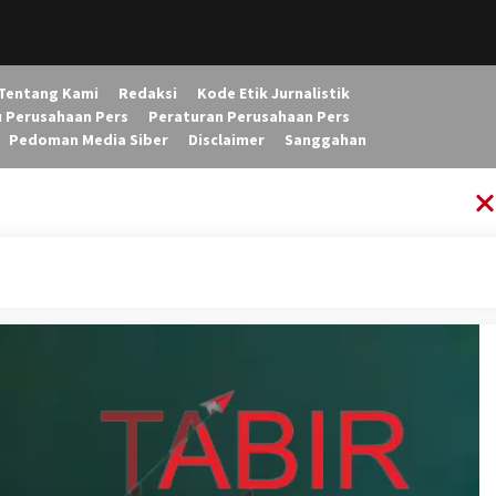
Tentang Kami
Redaksi
Kode Etik Jurnalistik
u Perusahaan Pers
Peraturan Perusahaan Pers
Pedoman Media Siber
Disclaimer
Sanggahan