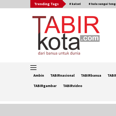
Skip
Trending Tags
# kalsel
# hulu sungai ten
to
content
Ambin
TABIRnasional
TABIRbanua
TABI
TABIRgambar
TABIRvideo
Trending Now