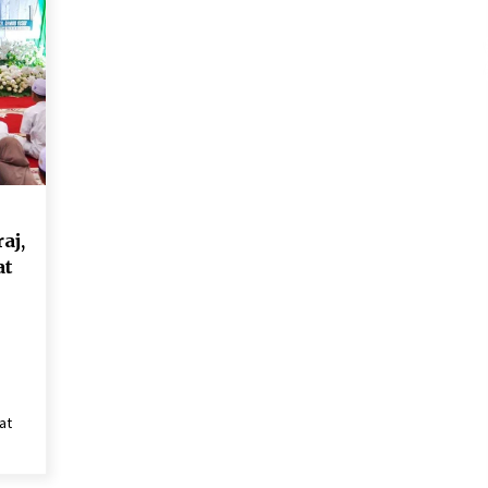
aj,
at
n
at