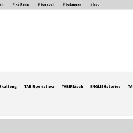
gah
# kalteng
# barabai
# balangan
# hst
Rkalteng
TABIRperistiwa
TABIRkisah
ENGLISHstories
TA