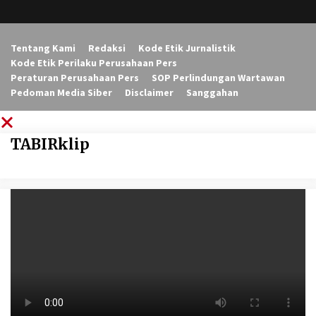
Tentang Kami
Redaksi
Kode Etik Jurnalistik
Kode Etik Perilaku Perusahaan Pers
Peraturan Perusahaan Pers
SOP Perlindungan Wartawan
Pedoman Media Siber
Disclaimer
Sanggahan
TABIRklip