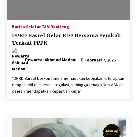
Hadiri Forum Komunikasi dan Kemitraan BPJS,
Sekda Tapin Komitmen Tingkatkan Layanan
Kesehatan
Agustus 4, 2026
Barito Selatan
TABIRkalteng
DPRD Basrel Gelar RDP Bersama Pemkab
Kejari HST Musnahkan Barang Bukti 27 Perkara
Terkait PPPK
Inkracht van Gewisjde
Agustus 4, 2026
Pewarta: Akhmad Madani
Februari 7, 2025
Pelajar di HST Musnahkan Barang Bukti
Kejaksaan, Ada Apa?
Agustus 4, 2026
“DPRD Barsel berkomitmen memastikan kebijakan diterapkan
dengan adil dan sesuai regulasi, sehingga tenaga Non-ASN di
daerah mendapatkan kepastian kerja”
Dana Transfer Pusat Berkurang, Pemkab
Balangan Pastikan Enam Prioritas
Pembangunan Tetap Berjalan
Agustus 4, 2026
Perkuat Tata Kelola Pemerintahan dan
Pelayanan Publik, Bupati Barito Utara Pimpin
Kaji Tiru ke DIY