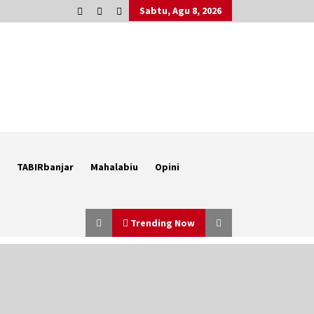
Sabtu, Agu 8, 2026
TABIRbanjar
Mahalabiu
Opini
Trending Now
Berenang bersama Empat
Temannya, Gadis di HST Tewas