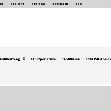
gah
# kalteng
# barabai
# balangan
# hst
ABIRkalteng
TABIRperistiwa
TABIRkisah
ENGLISHstories
Ketika Pasien Dianggap Beban:
i
Runtuhnya Empati dan Etika Dokter