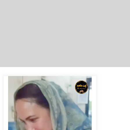
Tenggelam di Sungai Kajung
Agustus 6, 2026
Tingkatkan SDM Lokal, BIS Group
Luncurkan Program Pelatihan
Operator Alat Berat GTO
Agustus 6, 2026
Eksekusi Putusan PN, Kejari
Kotabaru Setor PNBP 400 Juta dari
Kasus Tambang Ilegal
Agustus 5, 2026
Pelajar di HST Musnahkan Barang
Bukti Kejaksaan, Ada Apa?
Agustus 4, 2026