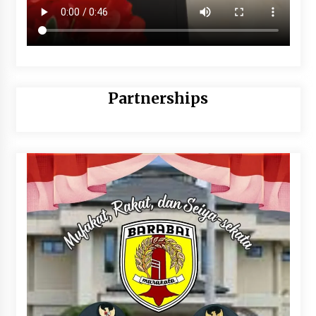
Partnerships