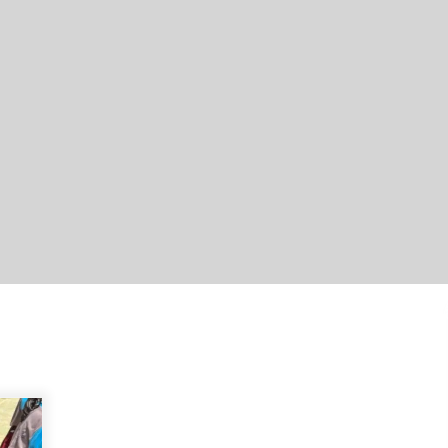
Cetak SDM Berkualitas, Bupati
Balangan Salurkan Bantuan
Pendidikan kepada 2.751 Santri
Agustus 6, 2026
HUT ke-51, Indocement Perkuat
Inovasi dan Keberlanjutan Masa
Depan Lebih Hijau
Agustus 6, 2026
Hadiri Forum Komunikasi dan
Kemitraan BPJS, Sekda Tapin
Komitmen Tingkatkan Layanan
Kesehatan
Agustus 4, 2026
Dana Transfer Pusat Berkurang,
Pemkab Balangan Pastikan Enam
Prioritas Pembangunan Tetap
Berjalan
Agustus 4, 2026