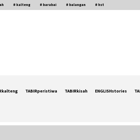
gah
# kalteng
# barabai
# balangan
# hst
Rkalteng
TABIRperistiwa
TABIRkisah
ENGLISHstories
TA