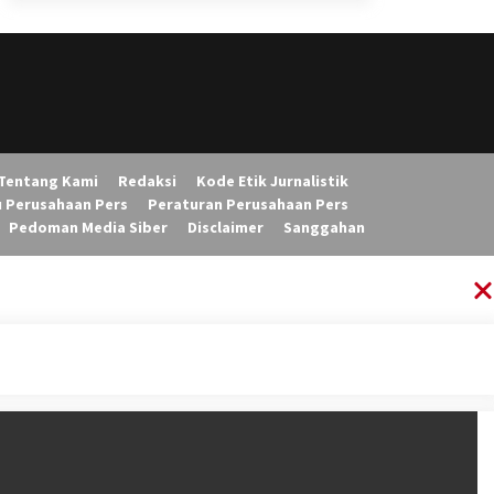
Tentang Kami
Redaksi
Kode Etik Jurnalistik
u Perusahaan Pers
Peraturan Perusahaan Pers
Pedoman Media Siber
Disclaimer
Sanggahan