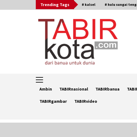
Skip
Trending Tags
# kalsel
# hulu sungai ten
to
content
Ambin
TABIRnasional
TABIRbanua
TABI
TABIRgambar
TABIRvideo
Trending Now