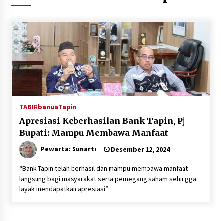
Agustus 5, 2026
Eksekusi Putusan PN, Kejari Kotabaru Setor
PNBP 400 Juta dari Kasus Tambang Ilegal
Agustus 5, 2026
Hadiri Forum Komunikasi dan Kemitraan BPJS,
Sekda Tapin Komitmen Tingkatkan Layanan
Kesehatan
Agustus 4, 2026
TABIRbanua
Tapin
Apresiasi Keberhasilan Bank Tapin, Pj
Kejari HST Musnahkan Barang Bukti 27 Perkara
Bupati: Mampu Membawa Manfaat
Inkracht van Gewisjde
Agustus 4, 2026
Pewarta: Sunarti
Desember 12, 2024
“Bank Tapin telah berhasil dan mampu membawa manfaat
Pelajar di HST Musnahkan Barang Bukti
langsung bagi masyarakat serta pemegang saham sehingga
Kejaksaan, Ada Apa?
layak mendapatkan apresiasi”
Agustus 4, 2026
Dana Transfer Pusat Berkurang, Pemkab