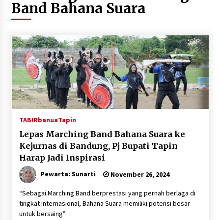
Band Bahana Suara
Agustus 6, 2026
HUT ke-51, Indocement Perkuat Inovasi dan
Keberlanjutan Masa Depan Lebih Hijau
Agustus 6, 2026
Hari Kedua Kaji Tiru di DIY, Bupati Barito Utara
Pimpin Kunker ke Pemkab Gunung Kidul
Agustus 5, 2026
TABIRbanua
Tapin
Eksekusi Putusan PN, Kejari Kotabaru Setor
PNBP 400 Juta dari Kasus Tambang Ilegal
Lepas Marching Band Bahana Suara ke
Agustus 5, 2026
Kejurnas di Bandung, Pj Bupati Tapin
Harap Jadi Inspirasi
Hadiri Forum Komunikasi dan Kemitraan BPJS,
Pewarta: Sunarti
November 26, 2024
Sekda Tapin Komitmen Tingkatkan Layanan
Kesehatan
“Sebagai Marching Band berprestasi yang pernah berlaga di
Agustus 4, 2026
tingkat internasional, Bahana Suara memiliki potensi besar
untuk bersaing”
Kejari HST Musnahkan Barang Bukti 27 Perkara