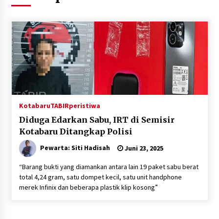
Agustus 6, 2026
Hari Kedua Kaji Tiru di DIY, Bupati Barito Utara
Pimpin Kunker ke Pemkab Gunung Kidul
Agustus 5, 2026
Eksekusi Putusan PN, Kejari Kotabaru Setor
PNBP 400 Juta dari Kasus Tambang Ilegal
Agustus 5, 2026
Kotabaru
TABIRperistiwa
Diduga Edarkan Sabu, IRT di Semisir
Hadiri Forum Komunikasi dan Kemitraan BPJS,
Sekda Tapin Komitmen Tingkatkan Layanan
Kotabaru Ditangkap Polisi
Kesehatan
Pewarta: Siti Hadisah
Juni 23, 2025
Agustus 4, 2026
“Barang bukti yang diamankan antara lain 19 paket sabu berat
Kejari HST Musnahkan Barang Bukti 27 Perkara
total 4,24 gram, satu dompet kecil, satu unit handphone
Inkracht van Gewisjde
merek Infinix dan beberapa plastik klip kosong”
Agustus 4, 2026
Pelajar di HST Musnahkan Barang Bukti