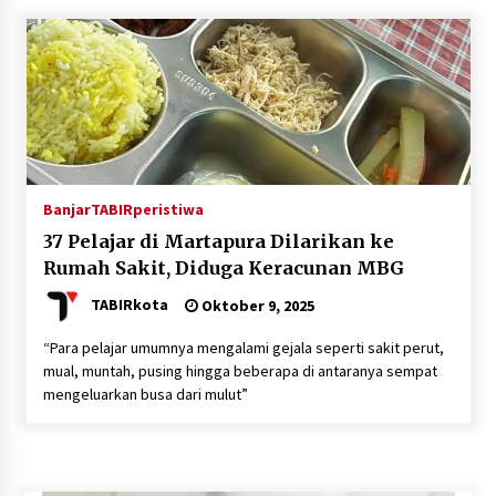
Inkracht van Gewisjde
Agustus 4, 2026
Pelajar di HST Musnahkan Barang Bukti
Kejaksaan, Ada Apa?
Agustus 4, 2026
Banjar
TABIRperistiwa
37 Pelajar di Martapura Dilarikan ke
Rumah Sakit, Diduga Keracunan MBG
TABIRkota
Oktober 9, 2025
“Para pelajar umumnya mengalami gejala seperti sakit perut,
mual, muntah, pusing hingga beberapa di antaranya sempat
mengeluarkan busa dari mulut”