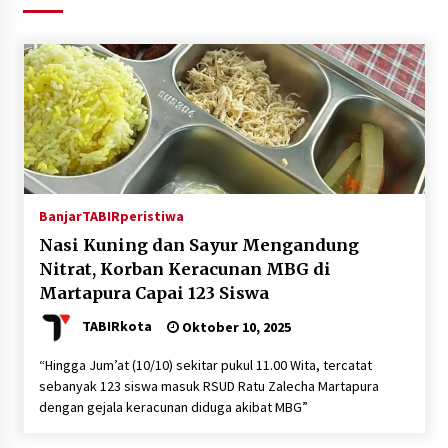
Agustus 6, 2026
HUT ke-51, Indocement Perkuat Inovasi dan
Keberlanjutan Masa Depan Lebih Hijau
Agustus 6, 2026
Hari Kedua Kaji Tiru di DIY, Bupati Barito Utara
Pimpin Kunker ke Pemkab Gunung Kidul
Agustus 5, 2026
Banjar
TABIRperistiwa
Nasi Kuning dan Sayur Mengandung
Eksekusi Putusan PN, Kejari Kotabaru Setor
Nitrat, Korban Keracunan MBG di
PNBP 400 Juta dari Kasus Tambang Ilegal
Martapura Capai 123 Siswa
Agustus 5, 2026
TABIRkota
Oktober 10, 2025
Hadiri Forum Komunikasi dan Kemitraan BPJS,
Sekda Tapin Komitmen Tingkatkan Layanan
“Hingga Jum’at (10/10) sekitar pukul 11.00 Wita, tercatat
Kesehatan
sebanyak 123 siswa masuk RSUD Ratu Zalecha Martapura
Agustus 4, 2026
dengan gejala keracunan diduga akibat MBG”
Kejari HST Musnahkan Barang Bukti 27 Perkara