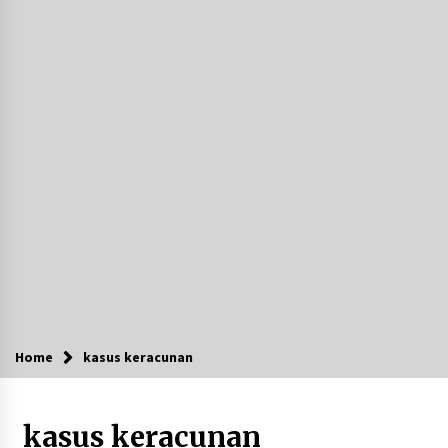
Agustus 7, 2026
Ketika Pasien Dianggap Beban: Runtuhnya
Empati dan Etika Dokter di Ruang Digital
Agustus 7, 2026
Berenang bersama Empat Temannya, Gadis di
HST Tewas Tenggelam di Sungai Kajung
Agustus 6, 2026
Cetak SDM Berkualitas, Bupati Balangan
Salurkan Bantuan Pendidikan kepada 2.751
Santri
Agustus 6, 2026
Kembangkan Menu Pangan Lokal, TP PKK
Balangan Boyong Trofi Juara Pertama Lomba
Home
kasus keracunan
B2SA Kalsel
Agustus 6, 2026
kasus keracunan
Tingkatkan SDM Lokal, BIS Group Luncurkan
Program Pelatihan Operator Alat Berat GTO