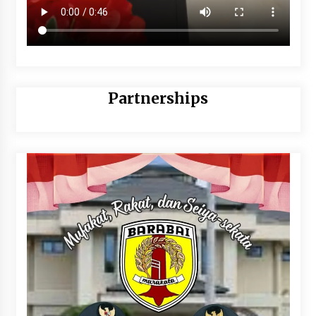
Partnerships