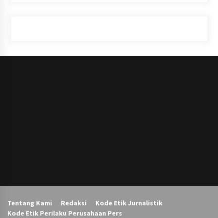
Tentang Kami
Redaksi
Kode Etik Jurnalistik
Kode Etik Perilaku Perusahaan Pers