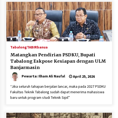
Inkracht van Gewisjde
Agustus 4, 2026
Pelajar di HST Musnahkan Barang Bukti
Kejaksaan, Ada Apa?
Agustus 4, 2026
Tabalong
TABIRbanua
Matangkan Pendirian PSDKU, Bupati
Tabalong Eskpose Kesiapan dengan ULM
Banjarmasin
Pewarta: Ilham Ali Naufal
April 25, 2026
“Jika seluruh tahapan berjalan lancar, maka pada 2027 PSDKU
Fakultas Teknik Tabalong sudah dapat menerima mahasiswa
baru untuk program studi Teknik Sipil”