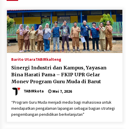
Agustus 6, 2026
HUT ke-51, Indocement Perkuat Inovasi dan
Keberlanjutan Masa Depan Lebih Hijau
Agustus 6, 2026
Hari Kedua Kaji Tiru di DIY, Bupati Barito Utara
Pimpin Kunker ke Pemkab Gunung Kidul
Agustus 5, 2026
Barito Utara
TABIRkalteng
Sinergi Industri dan Kampus, Yayasan
Eksekusi Putusan PN, Kejari Kotabaru Setor
Bina Harati Pama – FKIP UPR Gelar
PNBP 400 Juta dari Kasus Tambang Ilegal
Monev Program Guru Muda di Barut
Agustus 5, 2026
TABIRkota
Mei 7, 2026
Hadiri Forum Komunikasi dan Kemitraan BPJS,
“Program Guru Muda menjadi media bagi mahasiswa untuk
Sekda Tapin Komitmen Tingkatkan Layanan
mendapatkan pengalaman lapangan sebagai bagian strategi
Kesehatan
pengembangan pendidikan berkelanjutan”
Agustus 4, 2026
Kejari HST Musnahkan Barang Bukti 27 Perkara