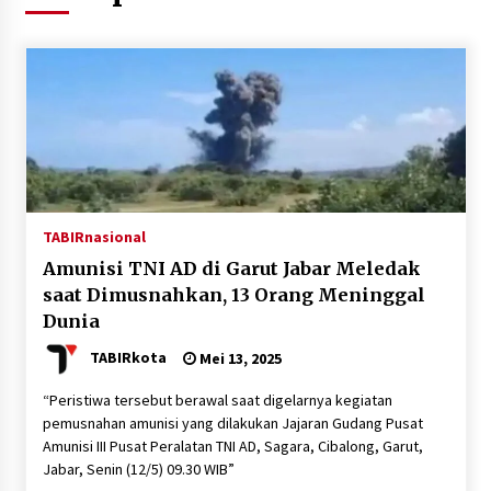
Agustus 5, 2026
Eksekusi Putusan PN, Kejari Kotabaru Setor
PNBP 400 Juta dari Kasus Tambang Ilegal
Agustus 5, 2026
Hadiri Forum Komunikasi dan Kemitraan BPJS,
Sekda Tapin Komitmen Tingkatkan Layanan
Kesehatan
Agustus 4, 2026
TABIRnasional
Amunisi TNI AD di Garut Jabar Meledak
Kejari HST Musnahkan Barang Bukti 27 Perkara
saat Dimusnahkan, 13 Orang Meninggal
Inkracht van Gewisjde
Dunia
Agustus 4, 2026
TABIRkota
Mei 13, 2025
Pelajar di HST Musnahkan Barang Bukti
Kejaksaan, Ada Apa?
“Peristiwa tersebut berawal saat digelarnya kegiatan
Agustus 4, 2026
pemusnahan amunisi yang dilakukan Jajaran Gudang Pusat
Amunisi III Pusat Peralatan TNI AD, Sagara, Cibalong, Garut,
Jabar, Senin (12/5) 09.30 WIB”
Dana Transfer Pusat Berkurang, Pemkab