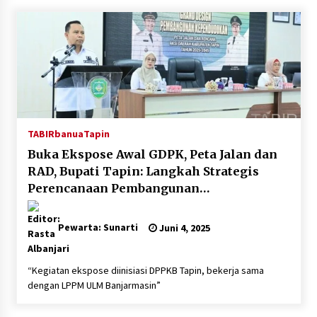
Inkracht van Gewisjde
Agustus 4, 2026
Pelajar di HST Musnahkan Barang Bukti
Kejaksaan, Ada Apa?
Agustus 4, 2026
TABIRbanua
Tapin
Buka Ekspose Awal GDPK, Peta Jalan dan
RAD, Bupati Tapin: Langkah Strategis
Perencanaan Pembangunan
Kependudukan
Pewarta: Sunarti
Juni 4, 2025
“Kegiatan ekspose diinisiasi DPPKB Tapin, bekerja sama
dengan LPPM ULM Banjarmasin”