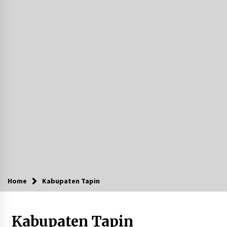
Agustus 7, 2026
Ketika Pasien Dianggap Beban: Runtuhnya
Empati dan Etika Dokter di Ruang Digital
Agustus 7, 2026
Berenang bersama Empat Temannya, Gadis di
HST Tewas Tenggelam di Sungai Kajung
Agustus 6, 2026
Cetak SDM Berkualitas, Bupati Balangan
Salurkan Bantuan Pendidikan kepada 2.751
Santri
Agustus 6, 2026
Kembangkan Menu Pangan Lokal, TP PKK
Balangan Boyong Trofi Juara Pertama Lomba
Home
Kabupaten Tapin
B2SA Kalsel
Agustus 6, 2026
Kabupaten Tapin
Tingkatkan SDM Lokal, BIS Group Luncurkan
Program Pelatihan Operator Alat Berat GTO