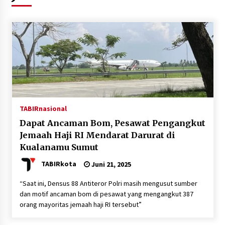
Agustus 5, 2026
Eksekusi Putusan PN, Kejari Kotabaru Setor
PNBP 400 Juta dari Kasus Tambang Ilegal
Agustus 5, 2026
Hadiri Forum Komunikasi dan Kemitraan BPJS,
Sekda Tapin Komitmen Tingkatkan Layanan
Kesehatan
Agustus 4, 2026
TABIRnasional
Dapat Ancaman Bom, Pesawat Pengangkut
Kejari HST Musnahkan Barang Bukti 27 Perkara
Jemaah Haji RI Mendarat Darurat di
Inkracht van Gewisjde
Kualanamu Sumut
Agustus 4, 2026
TABIRkota
Juni 21, 2025
Pelajar di HST Musnahkan Barang Bukti
Kejaksaan, Ada Apa?
“Saat ini, Densus 88 Antiteror Polri masih mengusut sumber
Agustus 4, 2026
dan motif ancaman bom di pesawat yang mengangkut 387
orang mayoritas jemaah haji RI tersebut”
Dana Transfer Pusat Berkurang, Pemkab