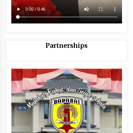
Partnerships