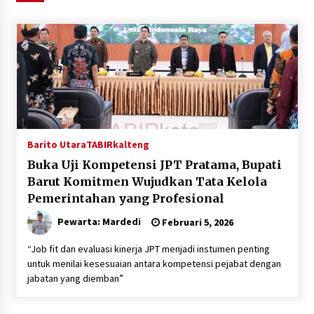
Agustus 6, 2026
HUT ke-51, Indocement Perkuat Inovasi dan
Keberlanjutan Masa Depan Lebih Hijau
Agustus 6, 2026
Hari Kedua Kaji Tiru di DIY, Bupati Barito Utara
Pimpin Kunker ke Pemkab Gunung Kidul
Agustus 5, 2026
Barito Utara
TABIRkalteng
Buka Uji Kompetensi JPT Pratama, Bupati
Eksekusi Putusan PN, Kejari Kotabaru Setor
Barut Komitmen Wujudkan Tata Kelola
PNBP 400 Juta dari Kasus Tambang Ilegal
Pemerintahan yang Profesional
Agustus 5, 2026
Pewarta: Mardedi
Februari 5, 2026
Hadiri Forum Komunikasi dan Kemitraan BPJS,
“Job fit dan evaluasi kinerja JPT menjadi instumen penting
Sekda Tapin Komitmen Tingkatkan Layanan
untuk menilai kesesuaian antara kompetensi pejabat dengan
Kesehatan
jabatan yang diemban”
Agustus 4, 2026
Kejari HST Musnahkan Barang Bukti 27 Perkara