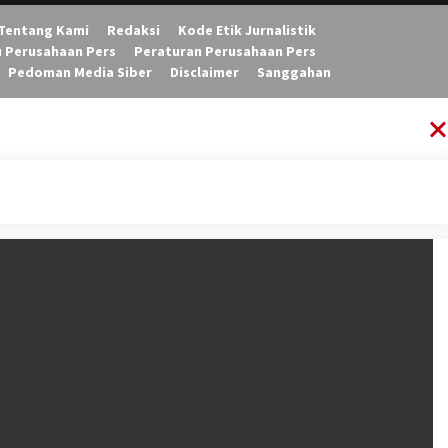
Tentang Kami
Redaksi
Kode Etik Jurnalistik
u Perusahaan Pers
Peraturan Perusahaan Pers
Pedoman Media Siber
Disclaimer
Sanggahan