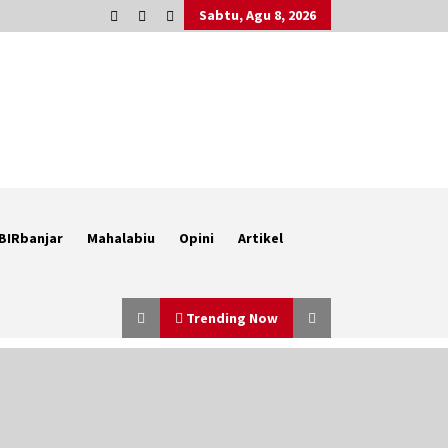
Sabtu, Agu 8, 2026
BIRbanjar
Mahalabiu
Opini
Artikel
Trending Now
Berenang bersama Empat
Temannya, Gadis di HST Tewas