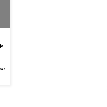
ja
saja