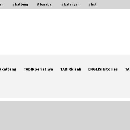
gah
# kalteng
# barabai
# balangan
# hst
Rkalteng
TABIRperistiwa
TABIRkisah
ENGLISHstories
TA
Ketika Pasien Dianggap Beban:
i
Runtuhnya Empati dan Etika Dokter