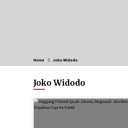
Sampah dan Edukasi Pranikah
Agustus 7, 2026
Cetak SDM Berkualitas, Bupati
Balangan Salurkan Bantuan
Pendidikan kepada 2.751 Santri
Agustus 6, 2026
HUT ke-51, Indocement Perkuat
Inovasi dan Keberlanjutan Masa
Depan Lebih Hijau
Home
Joko Widodo
Agustus 6, 2026
Hadiri Forum Komunikasi dan
Joko Widodo
Kemitraan BPJS, Sekda Tapin
Komitmen Tingkatkan Layanan
Kesehatan
Agustus 4, 2026