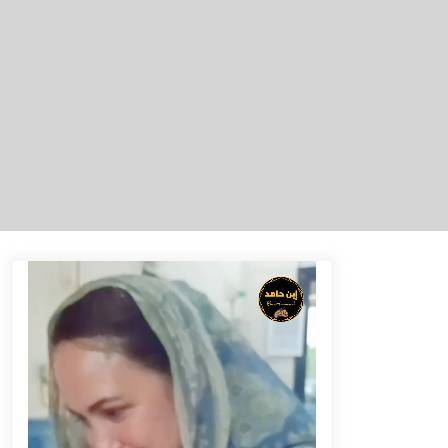
Tenggelam di Sungai Kajung
Agustus 6, 2026
Tingkatkan SDM Lokal, BIS Group
Luncurkan Program Pelatihan
Operator Alat Berat GTO
Agustus 6, 2026
Eksekusi Putusan PN, Kejari
Kotabaru Setor PNBP 400 Juta dari
Kasus Tambang Ilegal
Agustus 5, 2026
Pelajar di HST Musnahkan Barang
Bukti Kejaksaan, Ada Apa?
Agustus 4, 2026