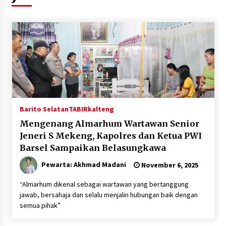
Agustus 6, 2026
HUT ke-51, Indocement Perkuat Inovasi dan
Keberlanjutan Masa Depan Lebih Hijau
Agustus 6, 2026
Hari Kedua Kaji Tiru di DIY, Bupati Barito Utara
Pimpin Kunker ke Pemkab Gunung Kidul
Agustus 5, 2026
Barito Selatan
TABIRkalteng
Mengenang Almarhum Wartawan Senior
Eksekusi Putusan PN, Kejari Kotabaru Setor
Jeneri S Mekeng, Kapolres dan Ketua PWI
PNBP 400 Juta dari Kasus Tambang Ilegal
Barsel Sampaikan Belasungkawa
Agustus 5, 2026
Pewarta: Akhmad Madani
November 6, 2025
Hadiri Forum Komunikasi dan Kemitraan BPJS,
Sekda Tapin Komitmen Tingkatkan Layanan
“Almarhum dikenal sebagai wartawan yang bertanggung
Kesehatan
jawab, bersahaja dan selalu menjalin hubungan baik dengan
Agustus 4, 2026
semua pihak”
Kejari HST Musnahkan Barang Bukti 27 Perkara