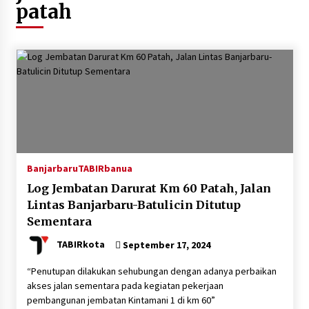
patah
Agustus 4, 2026
Dana Transfer Pusat Berkurang, Pemkab
Balangan Pastikan Enam Prioritas
Pembangunan Tetap Berjalan
Agustus 4, 2026
Perkuat Tata Kelola Pemerintahan dan
Pelayanan Publik, Bupati Barito Utara Pimpin
Kaji Tiru ke DIY
Agustus 4, 2026
Banjarbaru
TABIRbanua
Antisipasi Karhutla, PT Pada Idi Gelar
Penyuluhan dan Pasang Imbauan di Enam Desa
Log Jembatan Darurat Km 60 Patah, Jalan
Binaan
Lintas Banjarbaru-Batulicin Ditutup
Agustus 4, 2026
Sementara
Usai KPPD Lemhanas, Bupati HST Berikan
TABIRkota
September 17, 2024
Pelayanan Terbaik untuk Warga
Agustus 3, 2026
“Penutupan dilakukan sehubungan dengan adanya perbaikan
akses jalan sementara pada kegiatan pekerjaan
pembangunan jembatan Kintamani 1 di km 60”
Kobarkan Semangat Kebangsaan, Bupati