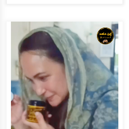
Kapuas Ajak Warga Kibarkan Merah Putih
Sepanjang Agustus
Agustus 3, 2026
Sambut HUT ke-81 RI, Bupati Barito Utara
Terbitkan Edaran Pemasangan Atribut Merah
Putih
Agustus 3, 2026