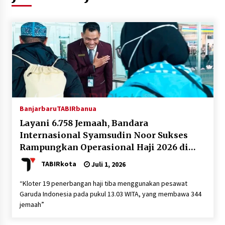
Agustus 6, 2026
HUT ke-51, Indocement Perkuat Inovasi dan
Keberlanjutan Masa Depan Lebih Hijau
Agustus 6, 2026
Hari Kedua Kaji Tiru di DIY, Bupati Barito Utara
Pimpin Kunker ke Pemkab Gunung Kidul
Agustus 5, 2026
Banjarbaru
TABIRbanua
Layani 6.758 Jemaah, Bandara
Eksekusi Putusan PN, Kejari Kotabaru Setor
Internasional Syamsudin Noor Sukses
PNBP 400 Juta dari Kasus Tambang Ilegal
Rampungkan Operasional Haji 2026 di
Agustus 5, 2026
Kalsel
TABIRkota
Juli 1, 2026
Hadiri Forum Komunikasi dan Kemitraan BPJS,
Sekda Tapin Komitmen Tingkatkan Layanan
“Kloter 19 penerbangan haji tiba menggunakan pesawat
Kesehatan
Garuda Indonesia pada pukul 13.03 WITA, yang membawa 344
Agustus 4, 2026
jemaah”
Kejari HST Musnahkan Barang Bukti 27 Perkara