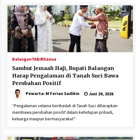
Inkracht van Gewisjde
Agustus 4, 2026
Pelajar di HST Musnahkan Barang Bukti
Kejaksaan, Ada Apa?
Agustus 4, 2026
Balangan
TABIRbanua
Sambut Jemaah Haji, Bupati Balangan
Harap Pengalaman di Tanah Suci Bawa
Perubahan Positif
Pewarta: M Ferian Sadikin
Juni 29, 2026
“Pengalaman selama beribadah di Tanah Suci diharapkan
membawa perubahan positif dalam kehidupan pribadi,
keluarga maupun bermasyarakat”