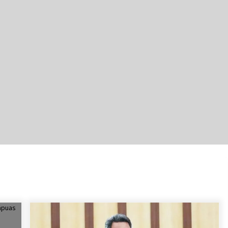
Cetak SDM Berkualitas, Bupati
Balangan Salurkan Bantuan
Pendidikan kepada 2.751 Santri
Agustus 6, 2026
HUT ke-51, Indocement Perkuat
Inovasi dan Keberlanjutan Masa
Depan Lebih Hijau
Agustus 6, 2026
Hadiri Forum Komunikasi dan
Kemitraan BPJS, Sekda Tapin
Komitmen Tingkatkan Layanan
Kesehatan
Agustus 4, 2026
Dana Transfer Pusat Berkurang,
Pemkab Balangan Pastikan Enam
Prioritas Pembangunan Tetap
Berjalan
Agustus 4, 2026