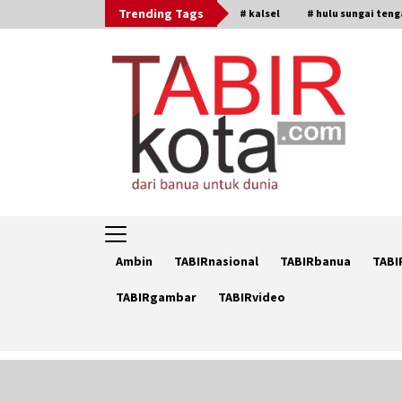
Skip
Trending Tags
# kalsel
# hulu sungai ten
to
content
Ambin
TABIRnasional
TABIRbanua
TABI
TABIRgambar
TABIRvideo
Trending Now