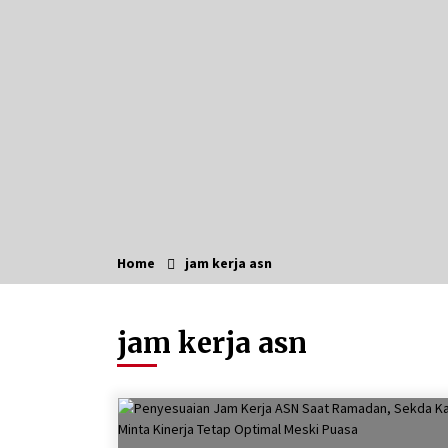
Berenang bersama Empat
Temannya, Gadis di HST Tewas
Tenggelam di Sungai Kajung
Agustus 6, 2026
Tingkatkan SDM Lokal, BIS Group
Luncurkan Program Pelatihan
Operator Alat Berat GTO
Agustus 6, 2026
Eksekusi Putusan PN, Kejari
Kotabaru Setor PNBP 400 Juta dari
Kasus Tambang Ilegal
Home
jam kerja asn
Agustus 5, 2026
Pelajar di HST Musnahkan Barang
jam kerja asn
Bukti Kejaksaan, Ada Apa?
Agustus 4, 2026