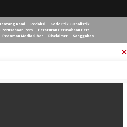
Tentang Kami
Redaksi
Kode Etik Jurnalistik
u Perusahaan Pers
Peraturan Perusahaan Pers
Pedoman Media Siber
Disclaimer
Sanggahan