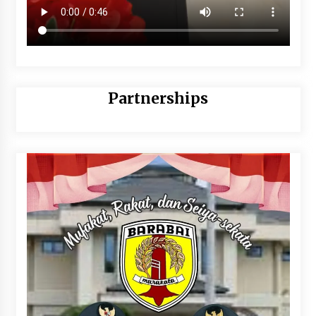
Partnerships