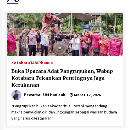
Kesehatan
Agustus 4, 2026
Kejari HST Musnahkan Barang Bukti 27 Perkara
Inkracht van Gewisjde
Agustus 4, 2026
Pelajar di HST Musnahkan Barang Bukti
Kejaksaan, Ada Apa?
Agustus 4, 2026
Kotabaru
TABIRbanua
Buka Upacara Adat Pangrupukan, Wabup
Dana Transfer Pusat Berkurang, Pemkab
Balangan Pastikan Enam Prioritas
Kotabaru Tekankan Pentingnya Jaga
Pembangunan Tetap Berjalan
Kerukunan
Agustus 4, 2026
Pewarta: Siti Hadisah
Maret 17, 2026
Perkuat Tata Kelola Pemerintahan dan
Pelayanan Publik, Bupati Barito Utara Pimpin
“Pangrupukan bukan sekadar ritual, tetapi mengandung
Kaji Tiru ke DIY
makna penyucian diri dan lingkungan sebagai warisan budaya
Agustus 4, 2026
yang harus dilestarikan”
Antisipasi Karhutla, PT Pada Idi Gelar