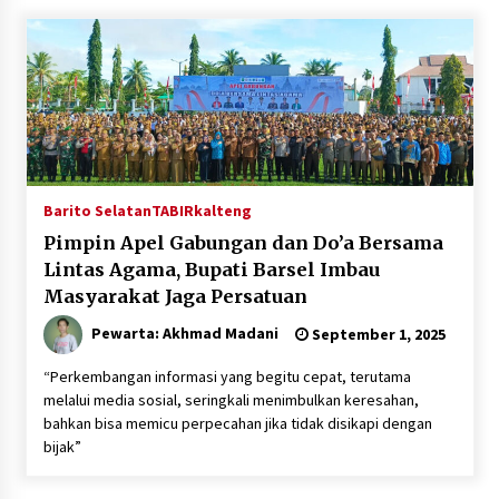
Penyuluhan dan Pasang Imbauan di Enam Desa
Binaan
Agustus 4, 2026
Usai KPPD Lemhanas, Bupati HST Berikan
Pelayanan Terbaik untuk Warga
Agustus 3, 2026
Barito Selatan
TABIRkalteng
Pimpin Apel Gabungan dan Do’a Bersama
Lintas Agama, Bupati Barsel Imbau
Masyarakat Jaga Persatuan
Pewarta: Akhmad Madani
September 1, 2025
“Perkembangan informasi yang begitu cepat, terutama
melalui media sosial, seringkali menimbulkan keresahan,
bahkan bisa memicu perpecahan jika tidak disikapi dengan
bijak”