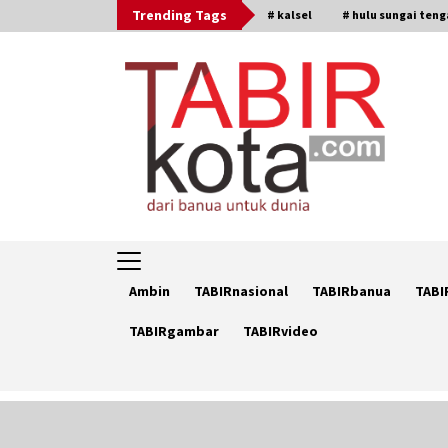
Skip
Trending Tags
# kalsel
# hulu sungai ten
to
content
Ambin
TABIRnasional
TABIRbanua
TABI
TABIRgambar
TABIRvideo
Trending Now