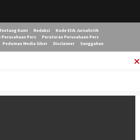
Tentang Kami
Redaksi
Kode Etik Jurnalistik
u Perusahaan Pers
Peraturan Perusahaan Pers
Pedoman Media Siber
Disclaimer
Sanggahan