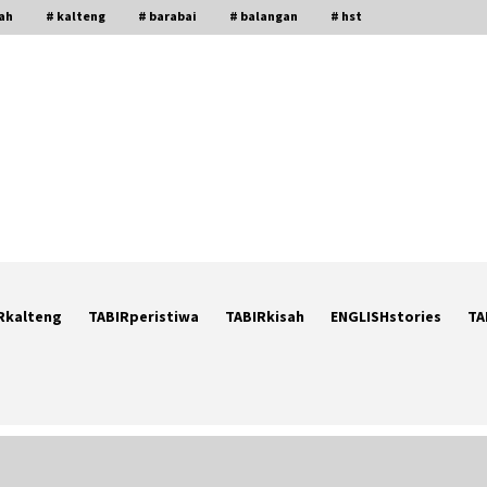
gah
# kalteng
# barabai
# balangan
# hst
Rkalteng
TABIRperistiwa
TABIRkisah
ENGLISHstories
TA