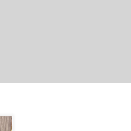
Ketika Pasien Dianggap Beban:
i
Runtuhnya Empati dan Etika Dokter
di Ruang Digital
Agustus 7, 2026
Kembangkan Menu Pangan Lokal,
TP PKK Balangan Boyong Trofi
Juara Pertama Lomba B2SA Kalsel
Agustus 6, 2026
Hari Kedua Kaji Tiru di DIY, Bupati
Barito Utara Pimpin Kunker ke
Pemkab Gunung Kidul
Agustus 5, 2026
Kejari HST Musnahkan Barang Bukti
27 Perkara Inkracht van Gewisjde
Agustus 4, 2026