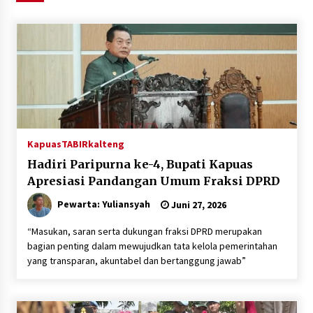
Agustus 6, 2026
HUT ke-51, Indocement Perkuat Inovasi dan
Keberlanjutan Masa Depan Lebih Hijau
Agustus 6, 2026
Hari Kedua Kaji Tiru di DIY, Bupati Barito Utara
Pimpin Kunker ke Pemkab Gunung Kidul
Agustus 5, 2026
Kapuas
TABIRkalteng
Hadiri Paripurna ke-4, Bupati Kapuas
Eksekusi Putusan PN, Kejari Kotabaru Setor
Apresiasi Pandangan Umum Fraksi DPRD
PNBP 400 Juta dari Kasus Tambang Ilegal
Pewarta: Yuliansyah
Agustus 5, 2026
Juni 27, 2026
“Masukan, saran serta dukungan fraksi DPRD merupakan
Hadiri Forum Komunikasi dan Kemitraan BPJS,
bagian penting dalam mewujudkan tata kelola pemerintahan
Sekda Tapin Komitmen Tingkatkan Layanan
yang transparan, akuntabel dan bertanggung jawab”
Kesehatan
Agustus 4, 2026
Kejari HST Musnahkan Barang Bukti 27 Perkara