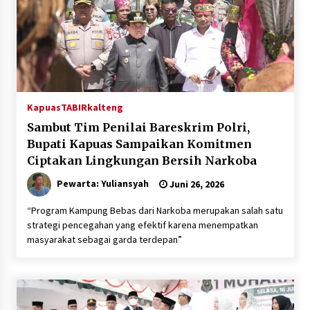
Inkracht van Gewisjde
Agustus 4, 2026
Pelajar di HST Musnahkan Barang Bukti
Kejaksaan, Ada Apa?
Agustus 4, 2026
Kapuas
TABIRkalteng
Sambut Tim Penilai Bareskrim Polri,
Bupati Kapuas Sampaikan Komitmen
Ciptakan Lingkungan Bersih Narkoba
Pewarta: Yuliansyah
Juni 26, 2026
“Program Kampung Bebas dari Narkoba merupakan salah satu
strategi pencegahan yang efektif karena menempatkan
masyarakat sebagai garda terdepan”