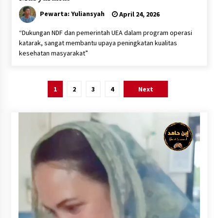
Pewarta: Yuliansyah
April 24, 2026
“Dukungan NDF dan pemerintah UEA dalam program operasi
katarak, sangat membantu upaya peningkatan kualitas
kesehatan masyarakat”
Paginasi
1
2
3
4
Next
pos