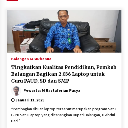
Agustus 6, 2026
HUT ke-51, Indocement Perkuat Inovasi dan
Keberlanjutan Masa Depan Lebih Hijau
Agustus 6, 2026
Hari Kedua Kaji Tiru di DIY, Bupati Barito Utara
Pimpin Kunker ke Pemkab Gunung Kidul
Agustus 5, 2026
Balangan
TABIRbanua
Tingkatkan Kualitas Pendidikan, Pemkab
Eksekusi Putusan PN, Kejari Kotabaru Setor
Balangan Bagikan 2.036 Laptop untuk
PNBP 400 Juta dari Kasus Tambang Ilegal
Guru PAUD, SD dan SMP
Agustus 5, 2026
Pewarta: M Rastaferian Pasya
Hadiri Forum Komunikasi dan Kemitraan BPJS,
Januari 13, 2025
Sekda Tapin Komitmen Tingkatkan Layanan
Kesehatan
“Pembagian ribuan laptop tersebut merupakan program Satu
Agustus 4, 2026
Guru Satu Laptop yang dicanangkan Bupati Balangan, H Abdul
Hadi”
Kejari HST Musnahkan Barang Bukti 27 Perkara