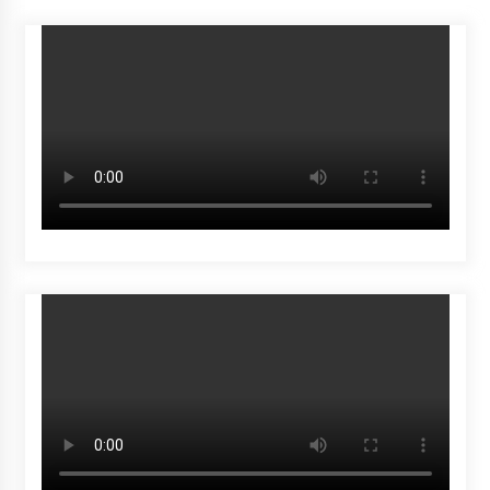
Inkracht van Gewisjde
Agustus 4, 2026
Pelajar di HST Musnahkan Barang Bukti
Kejaksaan, Ada Apa?
Agustus 4, 2026