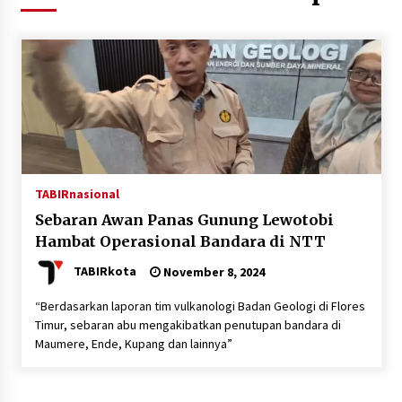
Agustus 6, 2026
HUT ke-51, Indocement Perkuat Inovasi dan
Keberlanjutan Masa Depan Lebih Hijau
Agustus 6, 2026
Hari Kedua Kaji Tiru di DIY, Bupati Barito Utara
Pimpin Kunker ke Pemkab Gunung Kidul
Agustus 5, 2026
TABIRnasional
Sebaran Awan Panas Gunung Lewotobi
Eksekusi Putusan PN, Kejari Kotabaru Setor
Hambat Operasional Bandara di NTT
PNBP 400 Juta dari Kasus Tambang Ilegal
Agustus 5, 2026
TABIRkota
November 8, 2024
“Berdasarkan laporan tim vulkanologi Badan Geologi di Flores
Hadiri Forum Komunikasi dan Kemitraan BPJS,
Timur, sebaran abu mengakibatkan penutupan bandara di
Sekda Tapin Komitmen Tingkatkan Layanan
Kesehatan
Maumere, Ende, Kupang dan lainnya”
Agustus 4, 2026
Kejari HST Musnahkan Barang Bukti 27 Perkara