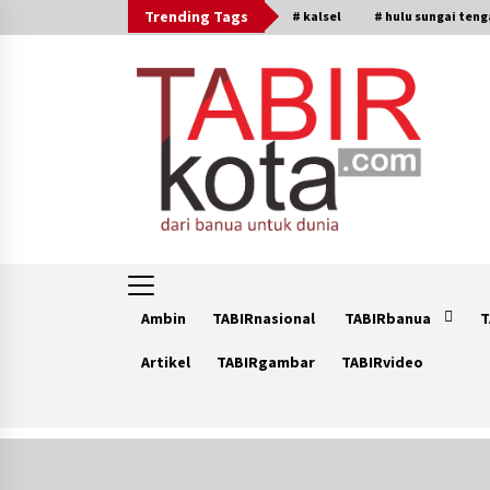
Skip
Trending Tags
# kalsel
# hulu sungai ten
to
content
Ambin
TABIRnasional
TABIRbanua
T
Artikel
TABIRgambar
TABIRvideo
Trending Now