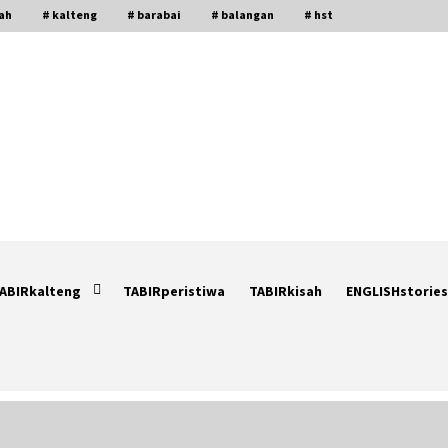
gah
# kalteng
# barabai
# balangan
# hst
ABIRkalteng
TABIRperistiwa
TABIRkisah
ENGLISHstories