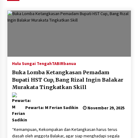
Agustus 6, 2026
HUT ke-51, Indocement Perkuat Inovasi dan
Keberlanjutan Masa Depan Lebih Hijau
Agustus 6, 2026
Hari Kedua Kaji Tiru di DIY, Bupati Barito Utara
Pimpin Kunker ke Pemkab Gunung Kidul
Agustus 5, 2026
Hulu Sungai Tengah
TABIRbanua
Buka Lomba Ketangkasan Pemadam
Eksekusi Putusan PN, Kejari Kotabaru Setor
Bupati HST Cup, Bang Rizal Ingin Balakar
PNBP 400 Juta dari Kasus Tambang Ilegal
Murakata Tingkatkan Skill
Agustus 5, 2026
Hadiri Forum Komunikasi dan Kemitraan BPJS,
Pewarta: M Ferian Sadikin
November 29, 2025
Sekda Tapin Komitmen Tingkatkan Layanan
Kesehatan
Agustus 4, 2026
“Kemampuan, Kekompakan dan Ketangkasan harus terus
diasah oleh anggota Balakar, agar siap menghadapi segala
Kejari HST Musnahkan Barang Bukti 27 Perkara