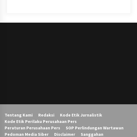
Tentang Kami
Redaksi
Kode Etik Jurnalistik
Kode Etik Perilaku Perusahaan Pers
Peraturan Perusahaan Pers
SOP Perlindungan Wartawan
Pedoman Media Siber
Disclaimer
Sanggahan