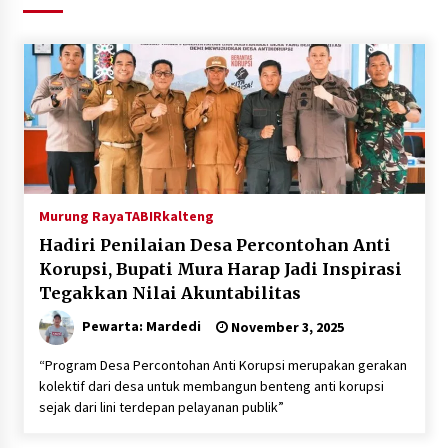
Agustus 6, 2026
Hari Kedua Kaji Tiru di DIY, Bupati Barito Utara
Pimpin Kunker ke Pemkab Gunung Kidul
Agustus 5, 2026
Eksekusi Putusan PN, Kejari Kotabaru Setor
PNBP 400 Juta dari Kasus Tambang Ilegal
Agustus 5, 2026
Murung Raya
TABIRkalteng
Hadiri Penilaian Desa Percontohan Anti
Hadiri Forum Komunikasi dan Kemitraan BPJS,
Sekda Tapin Komitmen Tingkatkan Layanan
Korupsi, Bupati Mura Harap Jadi Inspirasi
Kesehatan
Tegakkan Nilai Akuntabilitas
Agustus 4, 2026
Pewarta: Mardedi
November 3, 2025
Kejari HST Musnahkan Barang Bukti 27 Perkara
Inkracht van Gewisjde
“Program Desa Percontohan Anti Korupsi merupakan gerakan
Agustus 4, 2026
kolektif dari desa untuk membangun benteng anti korupsi
sejak dari lini terdepan pelayanan publik”
Pelajar di HST Musnahkan Barang Bukti