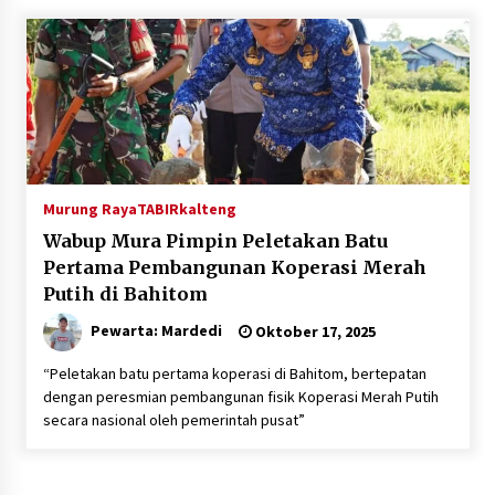
Kejaksaan, Ada Apa?
Agustus 4, 2026
Dana Transfer Pusat Berkurang, Pemkab
Balangan Pastikan Enam Prioritas
Pembangunan Tetap Berjalan
Agustus 4, 2026
Murung Raya
TABIRkalteng
Wabup Mura Pimpin Peletakan Batu
Pertama Pembangunan Koperasi Merah
Putih di Bahitom
Pewarta: Mardedi
Oktober 17, 2025
“Peletakan batu pertama koperasi di Bahitom, bertepatan
dengan peresmian pembangunan fisik Koperasi Merah Putih
secara nasional oleh pemerintah pusat”