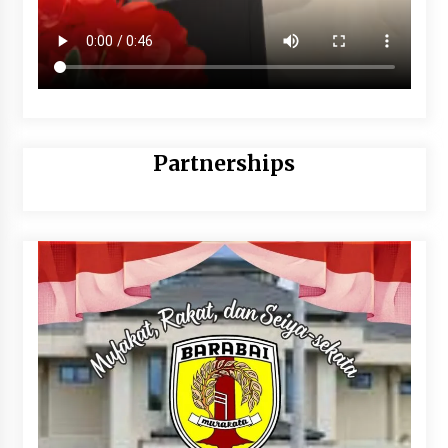
Partnerships