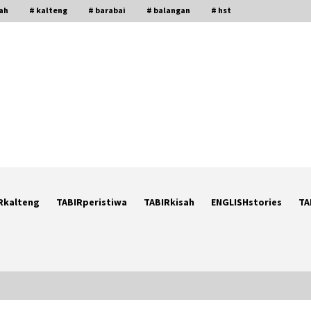
gah
# kalteng
# barabai
# balangan
# hst
Rkalteng
TABIRperistiwa
TABIRkisah
ENGLISHstories
TA