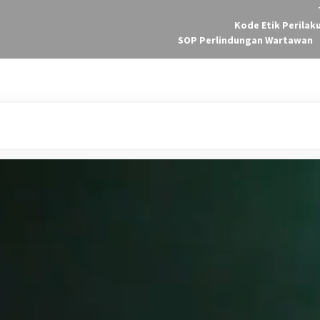
Kode Etik Perilak
SOP Perlindungan Wartawan