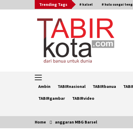
Skip
Trending Tags
# kalsel
# hulu sungai ten
to
content
Ambin
TABIRnasional
TABIRbanua
TABI
TABIRgambar
TABIRvideo
Home
anggaran MBG Barsel
Trending Now