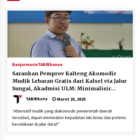
Agustus 6, 2026
HUT ke-51, Indocement Perkuat Inovasi dan
Keberlanjutan Masa Depan Lebih Hijau
Agustus 6, 2026
Hari Kedua Kaji Tiru di DIY, Bupati Barito Utara
Pimpin Kunker ke Pemkab Gunung Kidul
Agustus 5, 2026
Banjarmasin
TABIRbanua
Sarankan Pemprov Kalteng Akomodir
Eksekusi Putusan PN, Kejari Kotabaru Setor
Mudik Lebaran Gratis dari Kalsel via Jalur
PNBP 400 Juta dari Kasus Tambang Ilegal
Sungai, Akadmisi ULM: Minimalisir
Agustus 5, 2026
Kepadatan dan Potensi Kecelakaan Jalur
TABIRkota
Maret 25, 2025
Darat
Hadiri Forum Komunikasi dan Kemitraan BPJS,
“Alternatif mudik yang diakomodir pemerintah daerah
Sekda Tapin Komitmen Tingkatkan Layanan
tersebut, dapat meminalisir kepadatan lalu lintas dan potensi
Kesehatan
kecelakaan di jalur darat”
Agustus 4, 2026
Kejari HST Musnahkan Barang Bukti 27 Perkara