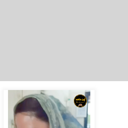
Cetak SDM Berkualitas, Bupati
Balangan Salurkan Bantuan
Pendidikan kepada 2.751 Santri
Agustus 6, 2026
HUT ke-51, Indocement Perkuat
Inovasi dan Keberlanjutan Masa
Depan Lebih Hijau
Agustus 6, 2026
Hadiri Forum Komunikasi dan
Kemitraan BPJS, Sekda Tapin
Komitmen Tingkatkan Layanan
Kesehatan
Agustus 4, 2026
Dana Transfer Pusat Berkurang,
Pemkab Balangan Pastikan Enam
Prioritas Pembangunan Tetap
Berjalan
Agustus 4, 2026