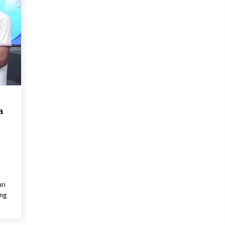
a
ri
ang