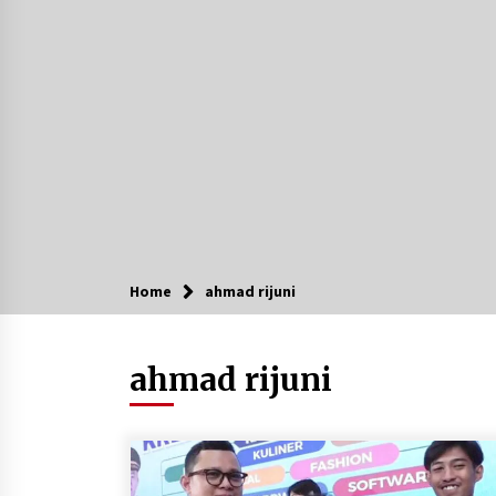
Ketika Pasien Dianggap Beban:
Runtuhnya Empati dan Etika Dokte
di Ruang Digital
Agustus 7, 2026
Kembangkan Menu Pangan Lokal,
TP PKK Balangan Boyong Trofi
Juara Pertama Lomba B2SA Kalsel
Agustus 6, 2026
Hari Kedua Kaji Tiru di DIY, Bupati
Barito Utara Pimpin Kunker ke
Pemkab Gunung Kidul
Home
ahmad rijuni
Agustus 5, 2026
Kejari HST Musnahkan Barang Buk
ahmad rijuni
27 Perkara Inkracht van Gewisjde
Agustus 4, 2026