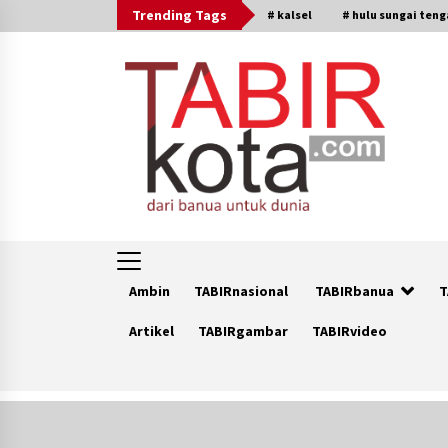
Skip
Trending Tags
# kalsel
# hulu sungai ten
to
content
Ambin
TABIRnasional
TABIRbanua
T
Artikel
TABIRgambar
TABIRvideo
Trending Now