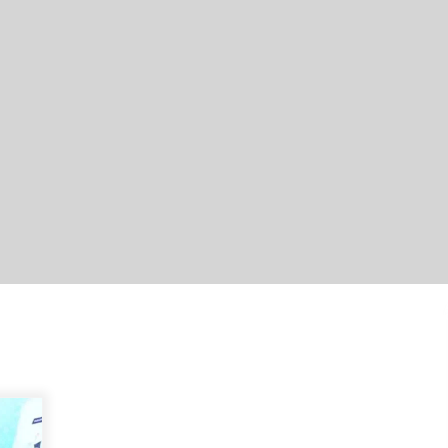
Berenang bersama Empat
r
Temannya, Gadis di HST Tewas
Tenggelam di Sungai Kajung
Agustus 6, 2026
Tingkatkan SDM Lokal, BIS Group
Luncurkan Program Pelatihan
Operator Alat Berat GTO
Agustus 6, 2026
Eksekusi Putusan PN, Kejari
Kotabaru Setor PNBP 400 Juta dari
Kasus Tambang Ilegal
Agustus 5, 2026
ti
Pelajar di HST Musnahkan Barang
Bukti Kejaksaan, Ada Apa?
Agustus 4, 2026