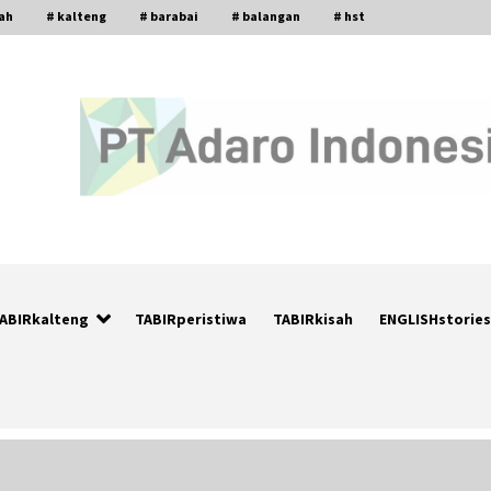
gah
# kalteng
# barabai
# balangan
# hst
ABIRkalteng
TABIRperistiwa
TABIRkisah
ENGLISHstories