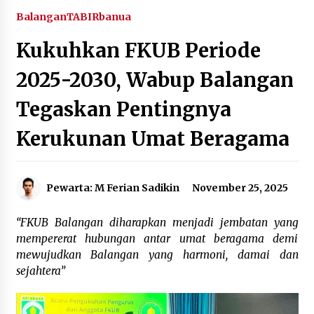
Agustus 6, 2026
Balangan
TABIRbanua
Kukuhkan FKUB Periode
Hari Kedua Kaji Tiru di DIY, Bupati Barito Utara
Pimpin Kunker ke Pemkab Gunung Kidul
2025-2030, Wabup Balangan
Agustus 5, 2026
Tegaskan Pentingnya
Eksekusi Putusan PN, Kejari Kotabaru Setor
PNBP 400 Juta dari Kasus Tambang Ilegal
Kerukunan Umat Beragama
Agustus 5, 2026
Hadiri Forum Komunikasi dan Kemitraan BPJS,
Sekda Tapin Komitmen Tingkatkan Layanan
Pewarta: M Ferian Sadikin
November 25, 2025
Kesehatan
Agustus 4, 2026
“FKUB Balangan diharapkan menjadi jembatan yang
mempererat hubungan antar umat beragama demi
Kejari HST Musnahkan Barang Bukti 27 Perkara
Inkracht van Gewisjde
mewujudkan Balangan yang harmoni, damai dan
Agustus 4, 2026
sejahtera”
Pelajar di HST Musnahkan Barang Bukti