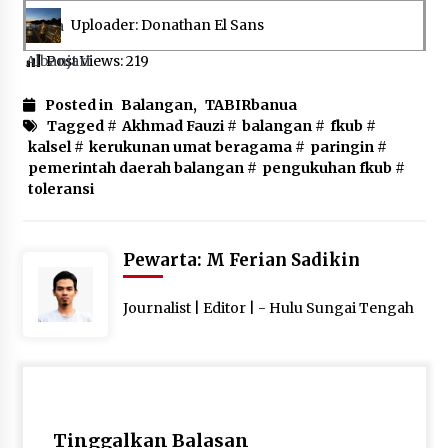
Uploader: Donathan El Sans
Post Views:
219
Posted in
Balangan
,
TABIRbanua
Tagged #
Akhmad Fauzi
#
balangan
#
fkub
#
kalsel
#
kerukunan umat beragama
#
paringin
#
pemerintah daerah balangan
#
pengukuhan fkub
#
toleransi
Pewarta: M Ferian Sadikin
Journalist | Editor | - Hulu Sungai Tengah
Tinggalkan Balasan