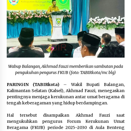
Kejaksaan, Ada Apa?
Agustus 4, 2026
Dana Transfer Pusat Berkurang, Pemkab
Balangan Pastikan Enam Prioritas
Pembangunan Tetap Berjalan
Agustus 4, 2026
Wabup Balangan, Akhmad Fauzi memberikan sambutan pada
pengukuhan pengurus FKUB (foto: TABIRkota/mc blg)
PARINGIN (TABIRkota)
– Wakil Bupati Balangan,
Kalimantan Selatan (Kalsel), Akhmad Fauzi, menegaskan
pentingnya menjaga kerukunan antar umat beragama di
tengah keberagaman yang hidup berdampingan.
Hal tersebut disampaikan Akhmad Fauzi saat
mengukuhkan pengurus Forum Kerukunan Umat
Beragama (FKUB) periode 2025–2030 di Aula Benteng