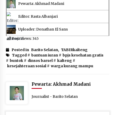
Pewarta: Akhmad Madani
Editor: Rasta Albanjari
Uploader: Donathan El Sans
Post Views:
345
Posted in
Barito Selatan
,
TABIRkalteng
Tagged #
bantuan iuran
#
bpjs kesehatan gratis
#
buntok
#
dinsos barsel
#
kalteng
#
kesejahteraan sosial
#
warga kurang mampu
Pewarta: Akhmad Madani
Journalist - Barito Selatan