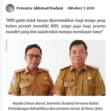
Agustus 6, 2026
Pewarta: Akhmad Madani
Oktober 7, 2025
Cetak SDM Berkualitas, Bupati Balangan
“BPJS gratis tidak hanya diperuntukkan bagi warga yang
Salurkan Bantuan Pendidikan kepada 2.751
Santri
belum pernah memiliki BPJS, tetapi juga bagi peserta
Agustus 6, 2026
mandiri yang kini sudah tidak mampu membayar iuran”
Kembangkan Menu Pangan Lokal, TP PKK
Balangan Boyong Trofi Juara Pertama Lomba
B2SA Kalsel
Agustus 6, 2026
Tingkatkan SDM Lokal, BIS Group Luncurkan
Program Pelatihan Operator Alat Berat GTO
Agustus 6, 2026
HUT ke-51, Indocement Perkuat Inovasi dan
Keberlanjutan Masa Depan Lebih Hijau
Agustus 6, 2026
Kepala Dinsos Barsel, Harmito (kanan) bersama Kabid
Perlindungan Rehabilitasi dan Jaminan Sosial, M Haris (foto:
Hari Kedua Kaji Tiru di DIY, Bupati Barito Utara