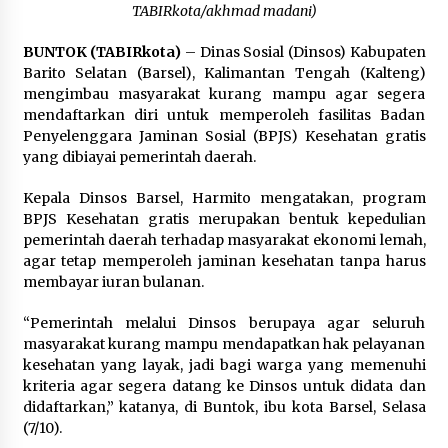
Pimpin Kunker ke Pemkab Gunung Kidul
TABIRkota/akhmad madani)
Agustus 5, 2026
BUNTOK (TABIRkota)
– Dinas Sosial (Dinsos) Kabupaten
Barito Selatan (Barsel), Kalimantan Tengah (Kalteng)
Eksekusi Putusan PN, Kejari Kotabaru Setor
mengimbau masyarakat kurang mampu agar segera
PNBP 400 Juta dari Kasus Tambang Ilegal
mendaftarkan diri untuk memperoleh fasilitas Badan
Agustus 5, 2026
Penyelenggara Jaminan Sosial (BPJS) Kesehatan gratis
yang dibiayai pemerintah daerah.
Hadiri Forum Komunikasi dan Kemitraan BPJS,
Sekda Tapin Komitmen Tingkatkan Layanan
Kepala Dinsos Barsel, Harmito mengatakan, program
Kesehatan
BPJS Kesehatan gratis merupakan bentuk kepedulian
Agustus 4, 2026
pemerintah daerah terhadap masyarakat ekonomi lemah,
agar tetap memperoleh jaminan kesehatan tanpa harus
Kejari HST Musnahkan Barang Bukti 27 Perkara
membayar iuran bulanan.
Inkracht van Gewisjde
Agustus 4, 2026
“Pemerintah melalui Dinsos berupaya agar seluruh
masyarakat kurang mampu mendapatkan hak pelayanan
Pelajar di HST Musnahkan Barang Bukti
kesehatan yang layak, jadi bagi warga yang memenuhi
Kejaksaan, Ada Apa?
kriteria agar segera datang ke Dinsos untuk didata dan
Agustus 4, 2026
didaftarkan,” katanya, di Buntok, ibu kota Barsel, Selasa
(7/10).