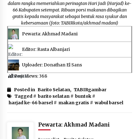
Balangan Pastikan Enam Prioritas
dalam rangka memeriahkan perinagtan Hari Jadi (Harjad) ke-
Pembangunan Tetap Berjalan
66 Kabupaten setempat. Ribuan porsi makanan dibagikan
Agustus 4, 2026
gratis kepada masyarakat sebagai bentuk rasa syukur dan
kebersamaan (foto: TABIRkota/akhmad madani)
Perkuat Tata Kelola Pemerintahan dan
Pelayanan Publik, Bupati Barito Utara Pimpin
Pewarta: Akhmad Madani
Kaji Tiru ke DIY
Agustus 4, 2026
Editor: Rasta Albanjari
Uploader: Donathan El Sans
Post Views:
368
Posted in
Barito Selatan
,
TABIRgambar
Tagged #
barito selatan
#
buntok
#
harjad ke-66 barsel
#
makan gratis
#
wabul barsel
Pewarta: Akhmad Madani