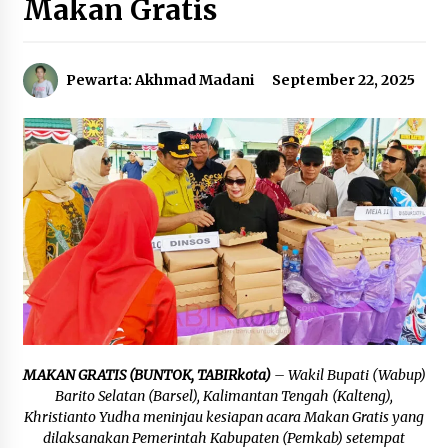
Makan Gratis
Agustus 5, 2026
Eksekusi Putusan PN, Kejari Kotabaru Setor
Pewarta: Akhmad Madani
September 22, 2025
PNBP 400 Juta dari Kasus Tambang Ilegal
Agustus 5, 2026
Hadiri Forum Komunikasi dan Kemitraan BPJS,
Sekda Tapin Komitmen Tingkatkan Layanan
Kesehatan
Agustus 4, 2026
Kejari HST Musnahkan Barang Bukti 27 Perkara
Inkracht van Gewisjde
Agustus 4, 2026
Pelajar di HST Musnahkan Barang Bukti
Kejaksaan, Ada Apa?
MAKAN GRATIS (BUNTOK, TABIRkota)
– Wakil Bupati (Wabup)
Agustus 4, 2026
Barito Selatan (Barsel), Kalimantan Tengah (Kalteng),
Khristianto Yudha meninjau kesiapan acara Makan Gratis yang
Dana Transfer Pusat Berkurang, Pemkab
dilaksanakan Pemerintah Kabupaten (Pemkab) setempat