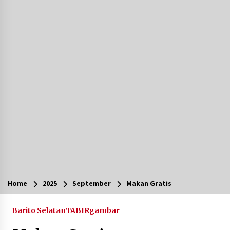
Agustus 6, 2026
Cetak SDM Berkualitas, Bupati Balangan
Salurkan Bantuan Pendidikan kepada 2.751
Santri
Agustus 6, 2026
Kembangkan Menu Pangan Lokal, TP PKK
Balangan Boyong Trofi Juara Pertama Lomba
B2SA Kalsel
Agustus 6, 2026
Tingkatkan SDM Lokal, BIS Group Luncurkan
Program Pelatihan Operator Alat Berat GTO
Agustus 6, 2026
HUT ke-51, Indocement Perkuat Inovasi dan
Keberlanjutan Masa Depan Lebih Hijau
Home
2025
September
Makan Gratis
Agustus 6, 2026
Barito Selatan
TABIRgambar
Hari Kedua Kaji Tiru di DIY, Bupati Barito Utara
Pimpin Kunker ke Pemkab Gunung Kidul