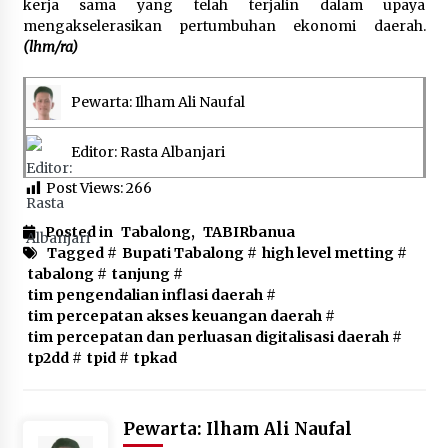
kerja sama yang telah terjalin dalam upaya
mengakselerasikan pertumbuhan ekonomi daerah.
(lhm/ra)
Pewarta: Ilham Ali Naufal
Editor: Rasta Albanjari
Post Views:
266
Posted in
Tabalong
,
TABIRbanua
Tagged #
Bupati Tabalong
#
high level metting
#
tabalong
#
tanjung
#
tim pengendalian inflasi daerah
#
tim percepatan akses keuangan daerah
#
tim percepatan dan perluasan digitalisasi daerah
#
tp2dd
#
tpid
#
tpkad
Pewarta: Ilham Ali Naufal