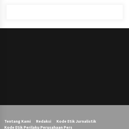
Tentang Kami
Redaksi
Kode Etik Jurnalistik
Kode Etik Perilaku Perusahaan Pers