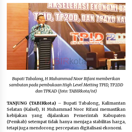
Kejaksaan, Ada Apa?
Agustus 4, 2026
Dana Transfer Pusat Berkurang, Pemkab
Balangan Pastikan Enam Prioritas
Pembangunan Tetap Berjalan
Agustus 4, 2026
Bupati Tabalong, H Muhammad Noor Rifani memberikan
sambutan pada pembukaan High Level Metting TPID, TP2DD
dan TPKAD (foto: TABIRkota/ist)
TANJUNG (TABIRkota)
– Bupati Tabalong, Kalimantan
Selatan (Kalsel), H Muhammad Noor Rifani memastikan
kebijakan yang dijalankan Pemerintah Kabupaten
(Pemkab) setempat tidak hanya menjaga stabilitas harga,
tetapi juga mendorong percepatan digitalisasi ekonomi.