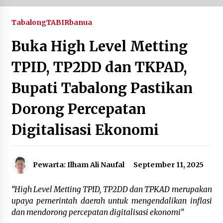
Agustus 6, 2026
Tabalong
TABIRbanua
Hari Kedua Kaji Tiru di DIY, Bupati Barito Utara
Buka High Level Metting
Pimpin Kunker ke Pemkab Gunung Kidul
Agustus 5, 2026
TPID, TP2DD dan TKPAD,
Eksekusi Putusan PN, Kejari Kotabaru Setor
Bupati Tabalong Pastikan
PNBP 400 Juta dari Kasus Tambang Ilegal
Agustus 5, 2026
Dorong Percepatan
Hadiri Forum Komunikasi dan Kemitraan BPJS,
Digitalisasi Ekonomi
Sekda Tapin Komitmen Tingkatkan Layanan
Kesehatan
Agustus 4, 2026
Pewarta: Ilham Ali Naufal
September 11, 2025
Kejari HST Musnahkan Barang Bukti 27 Perkara
Inkracht van Gewisjde
“High Level Metting TPID, TP2DD dan TPKAD merupakan
Agustus 4, 2026
upaya pemerintah daerah untuk mengendalikan inflasi
dan mendorong percepatan digitalisasi ekonomi”
Pelajar di HST Musnahkan Barang Bukti