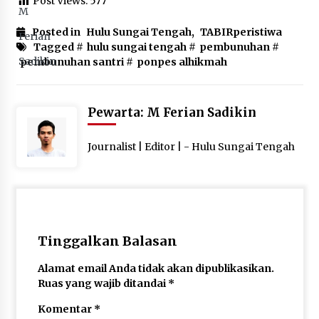
Post Views:
577
Posted in
Hulu Sungai Tengah
,
TABIRperistiwa
Tagged #
hulu sungai tengah
#
pembunuhan
#
pembunuhan santri
#
ponpes alhikmah
Pewarta: M Ferian Sadikin
Journalist | Editor | - Hulu Sungai Tengah
Tinggalkan Balasan
Alamat email Anda tidak akan dipublikasikan.
Ruas yang wajib ditandai
*
Komentar
*