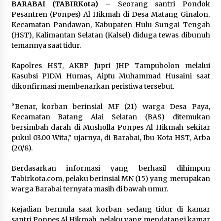
Pimpin Kunker ke Pemkab Gunung Kidul
BARABAI (TABIRKota)
– Seorang santri Pondok
Agustus 5, 2026
Pesantren (Ponpes) Al Hikmah di Desa Matang Ginalon,
Kecamatan Pandawan, Kabupaten Hulu Sungai Tengah
(HST), Kalimantan Selatan (Kalsel) diduga tewas dibunuh
Eksekusi Putusan PN, Kejari Kotabaru Setor
temannya saat tidur.
PNBP 400 Juta dari Kasus Tambang Ilegal
Agustus 5, 2026
Kapolres HST, AKBP Jupri JHP Tampubolon melalui
Kasubsi PIDM Humas, Aiptu Muhammad Husaini saat
Hadiri Forum Komunikasi dan Kemitraan BPJS,
dikonfirmasi membenarkan peristiwa tersebut.
Sekda Tapin Komitmen Tingkatkan Layanan
Kesehatan
“Benar, korban berinsial MF (21) warga Desa Paya,
Agustus 4, 2026
Kecamatan Batang Alai Selatan (BAS) ditemukan
bersimbah darah di Musholla Ponpes Al Hikmah sekitar
Kejari HST Musnahkan Barang Bukti 27 Perkara
pukul 03.00 Wita,” ujarnya, di Barabai, Ibu Kota HST, Arba
Inkracht van Gewisjde
(20/8).
Agustus 4, 2026
Berdasarkan informasi yang berhasil dihimpun
Pelajar di HST Musnahkan Barang Bukti
Tabirkota.com, pelaku berinsial MN (15) yang merupakan
Kejaksaan, Ada Apa?
warga Barabai ternyata masih di bawah umur.
Agustus 4, 2026
Kejadian bermula saat korban sedang tidur di kamar
santri Ponpes Al Hikmah, pelaku yang mendatangi kamar