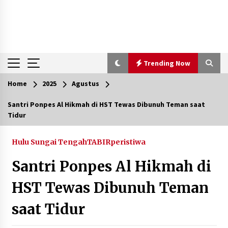
Trending Now
Home
2025
Agustus
Trending Now
Santri Ponpes Al Hikmah di HST Tewas Dibunuh Teman saat
Tidur
Pimpin Kaji Tiru ke Bantul DIY, Wabup Barito
Utara Pelajari Inovasi Sampah dan Edukasi
Pranikah
Hulu Sungai Tengah
TABIRperistiwa
Agustus 7, 2026
Santri Ponpes Al Hikmah di
Ketika Pasien Dianggap Beban: Runtuhnya
Empati dan Etika Dokter di Ruang Digital
HST Tewas Dibunuh Teman
Agustus 7, 2026
saat Tidur
Berenang bersama Empat Temannya, Gadis di
HST Tewas Tenggelam di Sungai Kajung