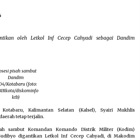
5
antikan oleh Letkol Inf Cecep Cahyadi sebagai Dandim
osesi pisah sambut
Dandim
04/Kotabaru (foto:
IRkota/diskominfo
ktb)
 Kotabaru, Kalimantan Selatan (Kalsel), Syairi Mukhlis
erah tetap terjalin.
sah sambut Komandan Komando Distrik Militer (Kodim)
Sudibyo digantikan Letkol Inf Cecep Cahyadi, di Makodim