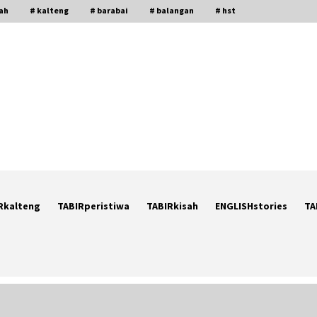
gah
# kalteng
# barabai
# balangan
# hst
Rkalteng
TABIRperistiwa
TABIRkisah
ENGLISHstories
TA