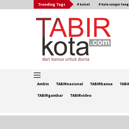
Skip
Trending Tags
# kalsel
# hulu sungai ten
to
content
Ambin
TABIRnasional
TABIRbanua
TABI
TABIRgambar
TABIRvideo
Trending Now